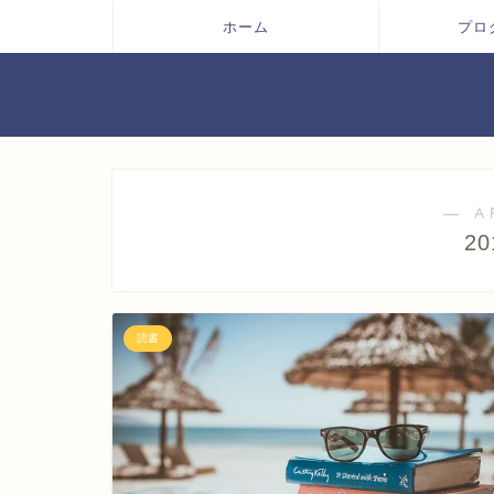
ホーム
プロ
― A
2
読書