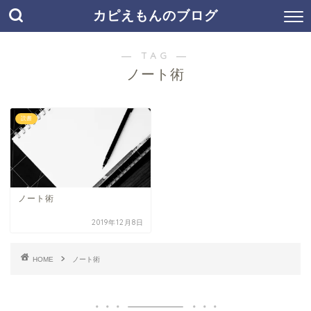
カピえもんのブログ
― TAG ―
ノート術
読書
ノート術
2019年12月8日
HOME
ノート術